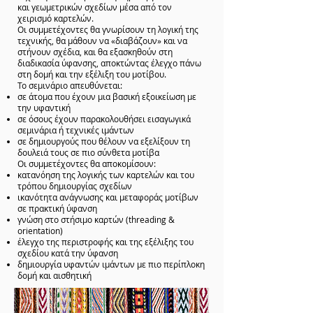
και γεωμετρικών σχεδίων μέσα από τον
χειρισμό καρτελών.
Οι συμμετέχοντες θα γνωρίσουν τη λογική της
τεχνικής, θα μάθουν να «διαβάζουν» και να
στήνουν σχέδια, και θα εξασκηθούν στη
διαδικασία ύφανσης, αποκτώντας έλεγχο πάνω
στη δομή και την εξέλιξη του μοτίβου.
Το σεμινάριο απευθύνεται:
σε άτομα που έχουν μια βασική εξοικείωση με
την υφαντική
σε όσους έχουν παρακολουθήσει εισαγωγικά
σεμινάρια ή τεχνικές ιμάντων
σε δημιουργούς που θέλουν να εξελίξουν τη
δουλειά τους σε πιο σύνθετα μοτίβα
Οι συμμετέχοντες θα αποκομίσουν:
κατανόηση της λογικής των καρτελών και του
τρόπου δημιουργίας σχεδίων
ικανότητα ανάγνωσης και μεταφοράς μοτίβων
σε πρακτική ύφανση
γνώση στο στήσιμο καρτών (threading &
orientation)
έλεγχο της περιστροφής και της εξέλιξης του
σχεδίου κατά την ύφανση
δημιουργία υφαντών ιμάντων με πιο περίπλοκη
δομή και αισθητική