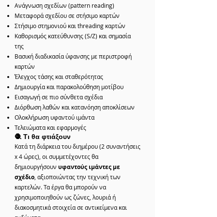
Ανάγνωση σχεδίων (pattern reading)
Μεταφορά σχεδίου σε στήσιμο καρτών
Στήσιμο στημονιού και threading καρτών
Καθορισμός κατεύθυνσης (S/Z) και σημασία
της
Βασική διαδικασία ύφανσης με περιστροφή
καρτών
Έλεγχος τάσης και σταθερότητας
Δημιουργία και παρακολούθηση μοτίβου
Εισαγωγή σε πιο σύνθετα σχέδια
Διόρθωση λαθών και κατανόηση αποκλίσεων
Ολοκλήρωση υφαντού ιμάντα
Τελειώματα και εφαρμογές
🧶 Τι θα φτιάξουν
Κατά τη διάρκεια του διημέρου (2 συναντήσεις
x 4 ώρες), οι συμμετέχοντες θα
δημιουργήσουν
υφαντούς ιμάντες με
σχέδιο
, αξιοποιώντας την τεχνική των
καρτελών. Τα έργα θα μπορούν να
χρησιμοποιηθούν ως ζώνες, λουριά ή
διακοσμητικά στοιχεία σε αντικείμενα και