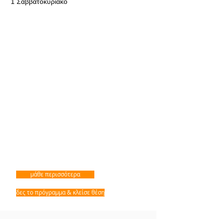
1 Σαββατοκύριακο
μάθε περισσότερα
δες το πρόγραμμα & κλείσε θέση