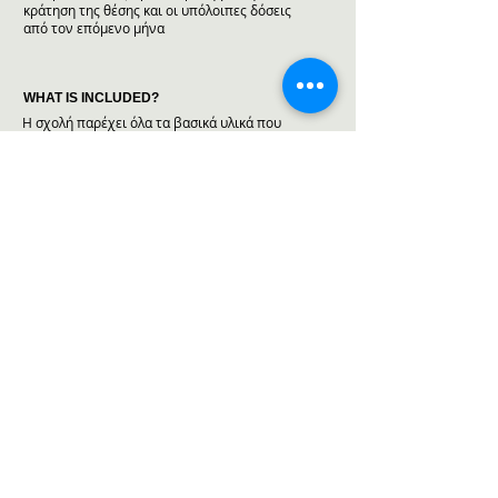
κράτηση της θέσης και οι υπόλοιπες δόσεις
από τον επόμενο μήνα
WHAT IS INCLUDED?
Η σχολή παρέχει όλα τα βασικά υλικά που
χρησιμοποιούνται στο μάθημα καθώς και τα
βασικά μηχανήματα και εργαλεία. Ο σπουδαστής
καλείται να προμηθευτεί ένα προσωπικό σετ
μέσων ατομικής προστασίας για το οποίο δίνεται
λίστα από το δάσκαλο στα πρώτα μαθήματα
RESERVE A SEAT
Η κράτηση της θέσης μπορεί να γίνει είτε
ηλεκτρονικά με πληρωμή με κάρτα είτε στη
γραμματεία της σχολής με τους διαθέσιμους
τρόπους πληρωμής (μετρητά, κάρτα, κατάθεση σε