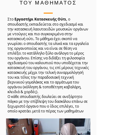
ΤΟΥ ΜΑΘΗΜΑΤΟΣ
Στο
Εργαστήρι Κατασκευής Ούτι
, ο
σπουδαστής εκπαιδεύεται στο σχεδιασμό και
την κατασκευή λαουτοειδών μουσικών οργάνων
με ντούγιες και πιο συγκεκριμένα στην
κατασκευή ούτι. Το μάθημα έχει σκοπό να
γνωρίσει ο σπουδαστής τα υλικά και τα εργαλεία
της οργανοποιίας και να είναι σε θέση να
επιλέξει το κατάλληλο ξύλο ανάλογα το μέρος
του οργάνου. Επίσης να διδάξει τη φιλοσοφία
σχεδιασμού του καλουπιού που υποδέχεται την
κατασκευή του οργάνου, τις επί μέρους τεχνικές
κατασκευής μέχρι την τελική συναρμολόγησή
του και τέλος την παραδοσιακή τεχνική
βερνικιού γομαλάκας και το αρμάτωμα του
οργάνου (κόλληση & τοποθέτηση καβαλάρη,
κλειδιά & χορδές).
Ο κάθε σπουδαστής δουλεύει σε ανεξάρτητο
πάγκο με την επίβλεψη του δασκάλου επάνω σε
ξεχωριστό όργανο που ο ίδιος επιλέγει, το
οποίο κρατάει μετά το πέρας των μαθημάτων