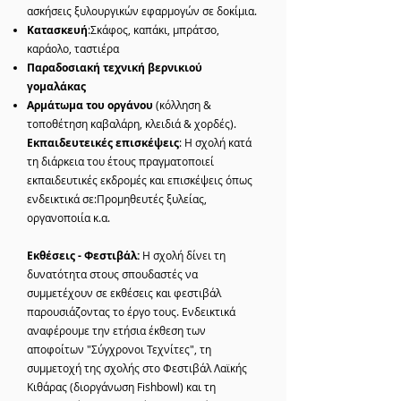
ασκήσεις ξυλουργικών εφαρμογών σε δοκίμια.
Κατασκευή
:Σκάφος, καπάκι, μπράτσο,
καράολο, ταστιέρα
Παραδοσιακή τεχνική βερνικιού
γομαλάκας
Αρμάτωμα του οργάνου
(κόλληση &
τοποθέτηση καβαλάρη, κλειδιά & χορδές).
Εκπαιδευτεικές επισκέψεις
: Η σχολή κατά
τη διάρκεια του έτους πραγματοποιεί
εκπαιδευτικές εκδρομές και επισκέψεις όπως
ενδεικτικά σε:Προμηθευτές ξυλείας,
οργανοποιία κ.α.
Εκθέσεις - Φεστιβάλ:
Η σχολή δίνει τη
δυνατότητα στους σπουδαστές να
συμμετέχουν σε εκθέσεις και φεστιβάλ
παρουσιάζοντας το έργο τους. Ενδεικτικά
αναφέρουμε την ετήσια έκθεση των
αποφοίτων "Σύγχρονοι Τεχνίτες", τη
συμμετοχή της σχολής στο Φεστιβάλ Λαϊκής
Κιθάρας (διοργάνωση Fishbowl) και τη