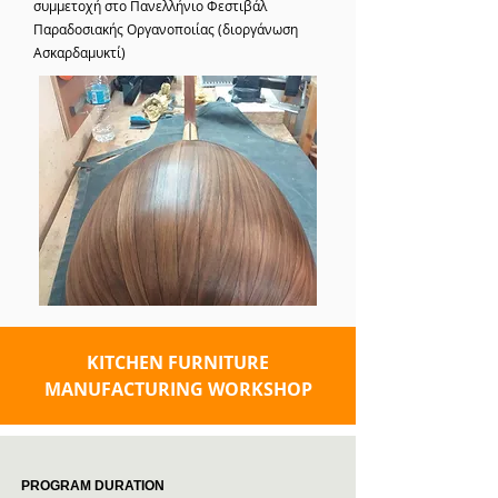
συμμετοχή στο Πανελλήνιο Φεστιβάλ
Παραδοσιακής Οργανοποιίας (διοργάνωση
Ασκαρδαμυκτί)
KITCHEN FURNITURE
MANUFACTURING WORKSHOP
PROGRAM DURATION