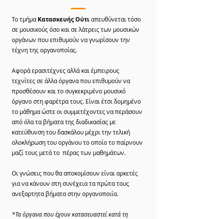
Το τμήμα
Κατασκευής Ούτι
απευθύνεται τόσο
σε μουσικούς όσο και σε λάτρεις των μουσικών
οργάνων που επιθυμούν να γνωρίσουν την
τέχνη της οργανοποίας.
Αφορά ερασιτέχνες αλλά και έμπειρους
τεχνίτες σε άλλα όργανα που επιθυμούν να
προσθέσουν και το συγκεκριμένο μουσικό
όργανο στη φαρέτρα τους. Είναι έτσι δομημένο
το μάθημα ώστε οι συμμετέχοντες να περάσουν
από όλα τα βήματα της διαδικασίας με
κατεύθυνση του δασκάλου μέχρι την τελική
ολοκλήρωση του οργάνου το οποίο το παίρνουν
μαζί τους μετά το πέρας των μαθημάτων.
Οι γνώσεις που θα αποκομίσουν είναι αρκετές
για να κάνουν στη συνέχεια τα πρώτα τους
ανεξαρτητα βήματα στην οργανοποιία.
*Τα όργανα που έχουν κατασευαστεί κατά τη