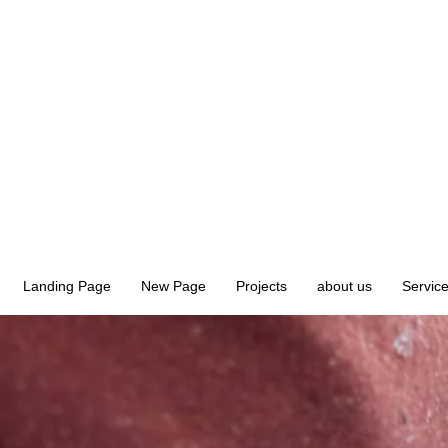
Landing Page
New Page
Projects
about us
Servic