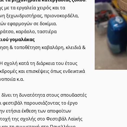
ς με τα εργαλεία χειρός και τα
νη ξεχωνδριστήρας, πριονοκορδέλα,
κών εφαρμογών σε δοκίμια.
πράτσο, καράολο, ταστιέρα
κιού γομαλάκας
ηση & τοποθέτηση καβαλάρη, κλειδιά &
 Η σχολή κατά τη διάρκεια του έτους
κδρομές και επισκέψεις όπως ενδεικτικά
οποιία κ.α.
 δίνει τη δυνατότητα στους σπουδαστές
αι φεστιβάλ παρουσιάζοντας το έργο
την ετήσια έκθεση των αποφοίτων
ετοχή της σχολής στο Φεστιβάλ Λαϊκής
) και τη συμμετοχή στο Πανελλήνιο