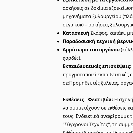
ασκήσεις σε δοκίμια εξοικείωση
μηχανήματα ξυλουργείου (πλά
σέγα κοκ) – ασκήσεις ξυλουργι
Κατασκευή
:Σκάφος, καπάκι, μ
Παραδοσιακή τεχνική βερνι
Αρμάτωμα του οργάνου
(κόλλ
χορδές).
Εκπαιδευτεικές επισκέψεις
:
πραγματοποιεί εκπαιδευτικές ε
σε:Προμηθευτές ξυλείας, οργαν
Εκθέσεις - Φεστιβάλ:
Η σχολή
να συμμετέχουν σε εκθέσεις κ
τους. Ενδεικτικά αναφέρουμε 
"Σύγχρονοι Τεχνίτες", τη συμμ
Κιθάρας (διοργάνωση Fishbowl