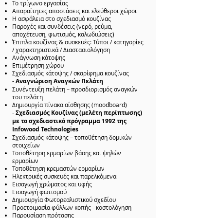
Το τρίγωνο εργασίας
Απαραίτητες αποστάσεις και ελεύθεροι χώροι
Η ασφάλεια στο σχεδιασμό κουζίνας
Παροχές και συνδέσεις (νερό, ρεύμα,
αποχέτευση, φωτισμός, καλωδιώσεις)
Έπιπλα κουζίνας & συσκευές: Τύποι / κατηγορίες
/ χαρακτηριστικά / Διαστασιολόγηση
Ανάγνωση κάτοψης
Επιμέτρηση χώρου
Σχεδιασμός κάτοψης / σκαρίφημα κουζίνας
-
Αναγνώριση Αναγκών Πελάτη
Συνέντευξη πελάτη – προσδιορισμός αναγκών
του πελάτη
Δημιουργία πίνακα αίσθησης (moodboard)
-
Σχεδιασμός Κουζίνας (μελέτη περίπτωσης)
με το σχεδιαστικό πρόγραμμα 1992 της
Infowood Technologies
Σχεδιασμός κάτοψης – τοποθέτηση δομικών
στοιχείων
Τοποθέτηση ερμαρίων βάσης και ψηλών
ερμαρίων
Τοποθέτηση κρεμαστών ερμαρίων
Ηλεκτρικές συσκευές και παρελκόμενα
Εισαγωγή χρώματος και υφής
Εισαγωγή φωτισμού
Δημιουργία Φωτορεαλιστικού σχεδίου
Προετοιμασία φύλλων κοπής - κοστολόγηση
Παρουσίαση πρότασης