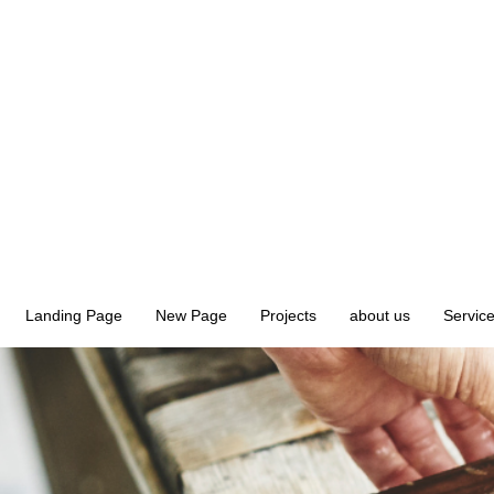
Landing Page
New Page
Projects
about us
Servic