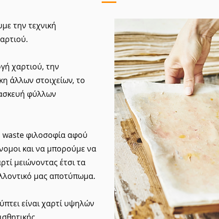
υμε την τεχνική
αρτιού.
γή χαρτιού, την
η άλλων στοιχείων, το
ρασκευή φύλλων
o waste φιλοσοφία αφού
όνομοι και να μπορούμε να
ρτί μειώνοντας έτσι τα
αλλοντικό μας αποτύπωμα.
ύπτει είναι χαρτί υψηλών
ισθητικής