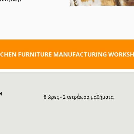
TCHEN FURNITURE MANUFACTURING WORKS
N
8 ώρες - 2 τετράωρα μαθήματα