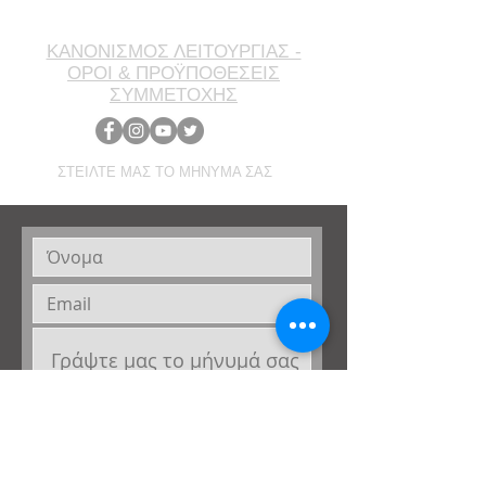
ΚΑΝΟΝΙΣΜΟΣ ΛΕΙΤΟΥΡΓΙΑΣ -
ΟΡΟΙ & ΠΡΟΫΠΟΘΕΣΕΙΣ
ΣΥΜΜΕΤΟΧΗΣ
ΣΤΕΙΛΤΕ ΜΑΣ ΤΟ ΜΗΝΥΜΑ ΣΑΣ
Επιθυμώ να μου στέλνετε newsletter σε
αυτό το email
Έχω λάβει γνώση της
ενημέρωσης για
την επεξεργασία δεδομένων
προσωπικού χαρακτήρα