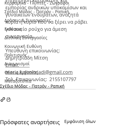
Επιχείρηση κατασκευής και 
Κερμαμικά - Γλύπτες - Ζωγράφοι
εμπορίας ανδρικών υποκαμίσων και 
Σχέδιο Μόδας - Πατρόν - Ραπική
γυναικείων ενδυμάτων, αναζητά 
Δράσεις & Συνεργασίες
κυρία ή κύριο που να ξέρει να ράβει 
γυναικείο ρούχο για άμεση 
Εκθέσεις
συνεργασία. 
Διεθνείς Συνεργασίες
Κοινωνική Ευθύνη
Υπεύθυνη επικοινωνίας:   
Πολιτισμός
Δημητριάδη Μίτση
Διαγωνισμοί
Email:         
maria.k.dimitriadi@gmail.com
Θέσεις Εργασίας
Τηλ. Επικοινωνίας:  2155107797
Μεταξοτυπία
Σχέδιο Μόδας - Πατρόν - Ραπική
Πρόσφατες αναρτήσεις
Εμφάνιση όλων