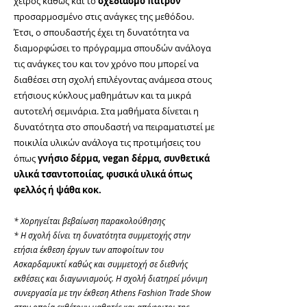
χειρός καθώς και το
σχεδιασμό πατρόν
προσαρμοσμένο στις ανάγκες της μεθόδου.
Έτσι, ο σπουδαστής έχει τη δυνατότητα να
διαμορφώσει το πρόγραμμα σπουδών ανάλογα
τις ανάγκες του και τον χρόνο που μπορεί να
διαθέσει στη σχολή επιλέγοντας ανάμεσα στους
ετήσιους κύκλους μαθημάτων και τα μικρά
αυτοτελή σεμινάρια. Στα μαθήματα δίνεται η
δυνατότητα στο σπουδαστή να πειραματιστεί με
ποικιλία υλικών ανάλογα τις προτιμήσεις του
όπως
γνήσιο δέρμα, vegan δέρμα, συνθετικά
υλικά τσαντοποιίας, φυσικά υλικά όπως
φελλός ή ψάθα κοκ.
* Χορηγείται βεβαίωση παρακολούθησης
* Η σχολή δίνει τη δυνατότητα συμμετοχής στην
ετήσια έκθεση έργων των αποφοίτων του
Ασκαρδαμυκτί καθώς και συμμετοχή σε διεθνής
εκθέσεις και διαγωνισμούς. Η σχολή διατηρεί μόνιμη
συνεργασία με την έκθεση Athens Fashion Trade Show