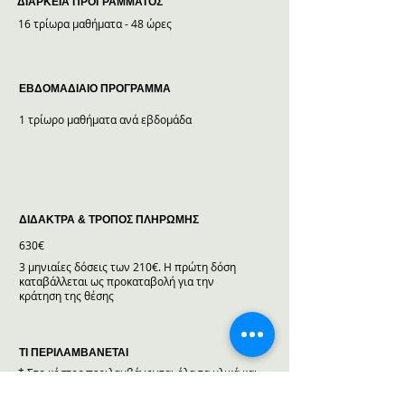
ΔΙΑΡΚΕΙΑ ΠΡΟΓΡΑΜΜΑΤΟΣ
16 τρίωρα μαθήματα - 48 ώρες
ΕΒΔΟΜΑΔΙΑΙΟ ΠΡΟΓΡΑΜΜΑ
1 τρίωρο μαθήματα ανά εβδομάδα
ΔΙΔΑΚΤΡΑ & ΤΡΟΠΟΣ ΠΛΗΡΩΜΗΣ
630€
3 μηνιαίες δόσεις των 210€. Η πρώτη δόση
καταβάλλεται ως προκαταβολή για την
κράτηση της θέσης
ΤΙ ΠΕΡΙΛΑΜΒΑΝΕΤΑΙ
* Στο κόστος περιλαμβάνονται όλα τα υλικά και
εργαλεία που χρησιμοποιούνται στο μάθημα.
* Η σχολή εξασφάλισε 50% έκπτωση από την