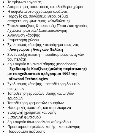
Το τρίγωνο εργασίας
Απαραίτητες αποστάσεις και ελεύθεροι χώροι
Η ασφάλεια στο σχεδιασμό κουζίνας
Παροχές και συνδέσεις (νερό, ρεύμα,
αποχέτευση, φωτισμός, καλωδιώσεις)
Έπιπλα κουζίνας & συσκευές: Τύποι / κατηγορίες
/ χαρακτηριστικά / Διαστασιολόγηση
Ανάγνωση κάτοψης
Επιμέτρηση χώρου
Σχεδιασμός κάτοψης / σκαρίφημα κουζίνας
-
Αναγνώριση Αναγκών Πελάτη
Συνέντευξη πελάτη – προσδιορισμός αναγκών
του πελάτη
Δημιουργία πίνακα αίσθησης (moodboard)
-
Σχεδιασμός Κουζίνας (μελέτη περίπτωσης)
με το σχεδιαστικό πρόγραμμα 1992 της
Infowood Technologies
Σχεδιασμός κάτοψης – τοποθέτηση δομικών
στοιχείων
Τοποθέτηση ερμαρίων βάσης και ψηλών
ερμαρίων
Τοποθέτηση κρεμαστών ερμαρίων
Ηλεκτρικές συσκευές και παρελκόμενα
Εισαγωγή χρώματος και υφής
Εισαγωγή φωτισμού
Δημιουργία Φωτορεαλιστικού σχεδίου
Προετοιμασία φύλλων κοπής - κοστολόγηση
Παρουσίαση πρότασης