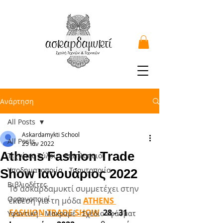
Ανάρτηση
All Posts
Askardamykti School
All Posts
25 Ιαν 2022
Athens Fashion Trade
Τεχνίτες Ξύλου - Επιπλοποιοί
Υποδηματοποιία - Τσαντοποιία
Show Ιανουάριος 2022
Βιβλιοδέτες
Το ασκαρδαμυκτί συμμετέχει στην 
Οργανοποιοί
έκθεση για τη μόδα 
ATHENS 
FASHION TRADE SHOW
  28 - 31 
Υφαντική - Μακραμέ - Σχέδιο Υφάσματ