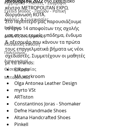
Ιανουαρίου 2022
 στο εκθεσιακό 
Κερμαμικά - Γλύπτες - Ζωγράφοι
κέντρο METROPOLITAN EXPO, 
Σχέδιο Μόδας - Πατρόν - Ραπική
διοργάνωση ROTA. 
Δράσεις & Συνεργασίες
Στο περίπτερό μας παρουσιάζουμε 
Εκθέσεις
το έργο 14 αποφοίτων της σχολής 
μας στους τομείς υπόδημα, ένδυμα 
Διεθνείς Συνεργασίες
& αξεσουάρ που κάνουν τα πρώτα 
Κοινωνική Ευθύνη
τους επαγγελματικά βήματα ως νέοι 
Πολιτισμός
σχεδιαστές. Συμμετέχουν οι μαθητές 
Διαγωνισμοί
με τα brands:
Θέσεις Εργασίας
ElRodo
MA workroom
Μεταξοτυπία
Olga Antonea Leather Design
myrto VSt
ARTiston
Constantinos Joras - Shomaker
Defne Handmade Shoes
Altana Handcrafted Shoes
Pinkell