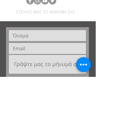
ΣΤΕΙΛΤΕ ΜΑΣ ΤΟ ΜΗΝΥΜΑ ΣΑΣ
Επιθυμώ να μου στέλνετε newsletter σε
αυτό το email
Έχω λάβει γνώση της
ενημέρωσης για
την επεξεργασία δεδομένων
προσωπικού χαρακτήρα
Παρέχω τη συγκατάθεσή μου για την
επεξεργασία προσωπικών δεδομένων
για σκοπούς επικοινωνίας της Σχολής
μαζί μου κατόπιν αιτήματός μου στο
παραπάνω email ή/και στο κινητό μου
τηλέφωνο
Αποστολή μηνύματος