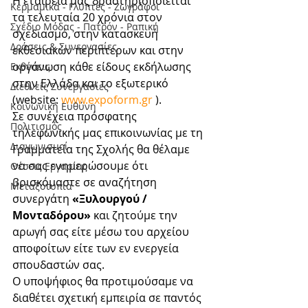
Η εταιρεία μας δραστηριοποιείται 
Κερμαμικά - Γλύπτες - Ζωγράφοι
τα τελευταία 20 χρόνια στον 
Σχέδιο Μόδας - Πατρόν - Ραπική
σχεδιασμό, στην κατασκευή 
Δράσεις & Συνεργασίες
εκθεσιακών περίπτερων και στην 
οργάνωση κάθε είδους εκδήλωσης 
Εκθέσεις
στην Ελλάδα και το εξωτερικό 
Διεθνείς Συνεργασίες
(website: 
www.expoform.gr
 ).
Κοινωνική Ευθύνη
Σε συνέχεια πρόσφατης 
Πολιτισμός
τηλεφωνικής μας επικοινωνίας με τη 
Διαγωνισμοί
Γραμματεία της Σχολής θα θέλαμε 
να σας ενημερώσουμε ότι 
Θέσεις Εργασίας
βρισκόμαστε σε αναζήτηση 
Μεταξοτυπία
συνεργάτη 
«Ξυλουργού / 
Μονταδόρου»
 και ζητούμε την 
αρωγή σας είτε μέσω του αρχείου 
αποφοίτων είτε των εν ενεργεία  
σπουδαστών σας.
Ο υποψήφιος θα προτιμούσαμε να 
διαθέτει σχετική εμπειρία σε παντός 