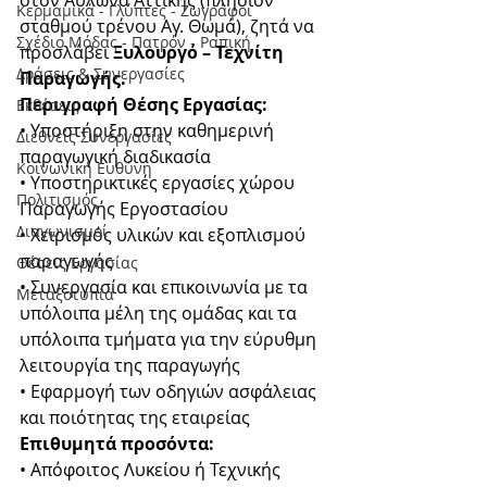
στον Αυλώνα Αττικής (πλησίον 
Κερμαμικά - Γλύπτες - Ζωγράφοι
σταθμού τρένου Αγ. Θωμά), ζητά να 
Σχέδιο Μόδας - Πατρόν - Ραπική
προσλάβει 
Ξυλουργό – Τεχνίτη 
Δράσεις & Συνεργασίες
Παραγωγής. 
Περιγραφή Θέσης Εργασίας: 
Εκθέσεις
• Υποστήριξη στην καθημερινή 
Διεθνείς Συνεργασίες
παραγωγική διαδικασία 
Κοινωνική Ευθύνη
• Υποστηρικτικές εργασίες χώρου 
Πολιτισμός
Παραγωγής Εργοστασίου 
Διαγωνισμοί
• Χειρισμός υλικών και εξοπλισμού 
παραγωγής 
Θέσεις Εργασίας
• Συνεργασία και επικοινωνία με τα 
Μεταξοτυπία
υπόλοιπα μέλη της ομάδας και τα 
υπόλοιπα τμήματα για την εύρυθμη 
λειτουργία της παραγωγής 
• Εφαρμογή των οδηγιών ασφάλειας 
και ποιότητας της εταιρείας 
Επιθυμητά προσόντα: 
• Απόφοιτος Λυκείου ή Τεχνικής 