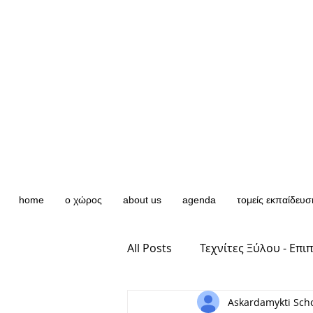
home
ο χώρος
about us
agenda
τομείς εκπαίδευσ
All Posts
Τεχνίτες Ξύλου - Επι
Askardamykti Sch
Υφαντική - Μακραμέ - Σχέδιο