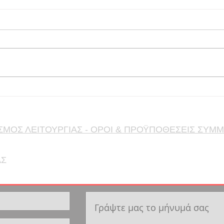
ΠΡΟΣΦΟΡΑ ΕΡΓΑΣΙΑΣ ΓΙΑ
Η Ε
ΞΥΛΟΥΡΓΟΥΣ
ΑΝΑ
Είμαστε εργοστάσιο
Είμα
κατασκευής επίπλων κουζίνας
εμπο
και διαφόρων δημιουργικών
χρόν
κατασκευών design
έδρα
εξοπλισμένο με υπερσύγχρονα
Φάλη
μηχανήματα. Αναζητούμε
/ τρι
άτομα για πλήρη απασχόληση
ικαν
και περαιτέρω εκμάθηση από
αμπα
ΣΜΟΣ ΛΕΙΤΟΥΡΓΙΑΣ - ΟΡΟΙ & ΠΡΟΫΠΟΘΕΣΕΙΣ ΣΥΜ
ΑΣ