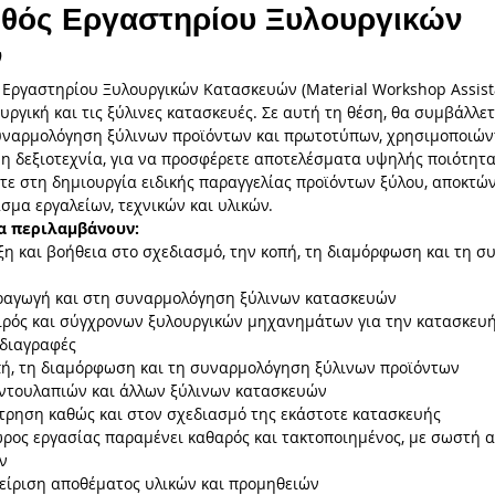
ηθός Εργαστηρίου Ξυλουργικών
ν
ική
Δράσεις & Συνεργασίες
Εκθέσεις
Διεθνείς
Εργαστηρίου Ξυλουργικών Κατασκευών (Material Workshop Assista
υργική και τις ξύλινες κατασκευές. Σε αυτή τη θέση, θα συμβάλλετ
υναρμολόγηση ξύλινων προϊόντων και πρωτοτύπων, χρησιμοποιώντ
 η δεξιοτεχνία, για να προσφέρετε αποτελέσματα υψηλής ποιότητας
ισμός
Διαγωνισμοί
Θέσεις Εργασίας
Μεταξοτ
τε στη δημιουργία ειδικής παραγγελίας προϊόντων ξύλου, αποκτών
σμα εργαλείων, τεχνικών και υλικών. 
α περιλαμβάνουν:
η και βοήθεια στο σχεδιασμό, την κοπή, τη διαμόρφωση και τη σ
ραγωγή και στη συναρμολόγηση ξύλινων κατασκευών
ιρός και σύγχρονων ξυλουργικών μηχανημάτων για την κατασκευή
διαγραφές
ή, τη διαμόρφωση και τη συναρμολόγηση ξύλινων προϊόντων 
ντουλαπιών και άλλων ξύλινων κατασκευών
τρηση καθώς και στον σχεδιασμό της εκάστοτε κατασκευής
ώρος εργασίας παραμένει καθαρός και τακτοποιημένος, με σωστή 
ν
είριση αποθέματος υλικών και προμηθειών