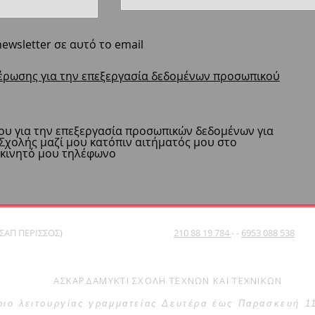
ewsletter σε αυτό το email
έρωσης για την επεξεργασία δεδομένων προσωπικού
υ για την επεξεργασία προσωπικών δεδομένων για
 Σχολής μαζί μου κατόπιν αιτήματός μου στο
 κινητό μου τηλέφωνο
ΣΑΠ ΠΕΡΙΣΣΟΣ)
210 88 19 784
- -
6953 088 538
ΑΣΚΑΡΔΑΜΥΚΤΙ ΣΧΟΛΗ ΤΕΧΝΩΝ ΚΑΙ ΤΕΧΝΙΚΩΝ​​
ριο λειτουργίας γραμματείας Δευτέρα έως Παρασκευή 1