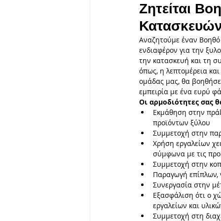
Ζητείται Βο
Κατασκευώ
Σχέδιο Μόδας - Πατρόν - Ραπ
Αναζητούμε έναν Βοηθό 
ενδιαφέρον για την ξυλο
την κατασκευή και τη σ
όπως, η λεπτομέρεια και
Κοινωνική Ευθύνη
Πολιτ
ομάδας μας, θα βοηθήσε
εμπειρία με ένα ευρύ φά
Οι αρμοδιότητες σας θ
Εκμάθηση στην πράξ
προϊόντων ξύλου
Συμμετοχή στην πα
Χρήση εργαλείων χε
σύμφωνα με τις προ
Συμμετοχή στην κοπ
Παραγωγή επίπλων, 
Συνεργασία στην μέ
Εξασφάλιση ότι ο χ
εργαλείων και υλικώ
Συμμετοχή στη διαχ