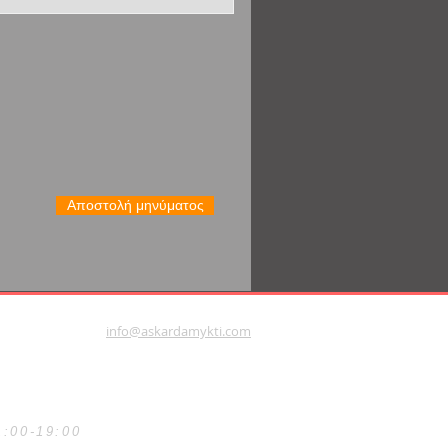
Αποστολή μηνύματος
info@askardamykti.com
1:00-19:00