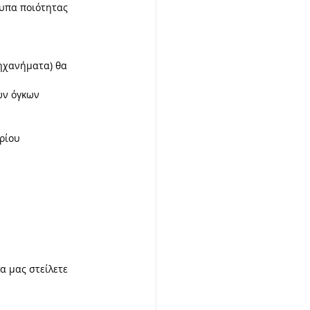
τυπα ποιότητας
ηχανήματα) θα 
ων όγκων
ρίου
α μας στείλετε 