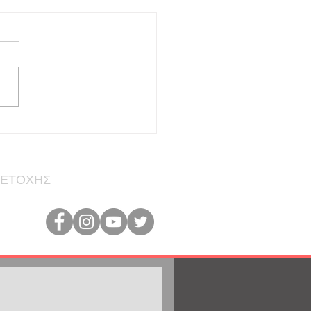
ΤΑΙΡΙΑ STARLIGHT
ΖΗΤΑΕΙ ΠΡΟΣΩΠΙΚΟ
στε εταιρεία παραγωγής κι
ρίας αμπαζούρ με 54
ια εμπειρίας στον χώρο κι
 στον Πειραιά (Ν.
ρο). Αναζητούμε τεχνήτη
α με σχετική εμπειρία ή
ότητα στην παραγωγή
ζούρ – κα
ΜΕΤΟΧΗΣ