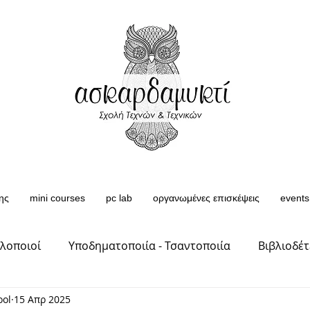
ης
mini courses
pc lab
οργανωμένες επισκέψεις
events
πλοποιοί
Υποδηματοποιία - Τσαντοποιία
Βιβλιοδέτ
ool
15 Απρ 2025
 Υφάσματ
Κερμαμικά - Γλύπτες - Ζωγράφοι