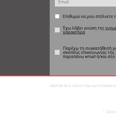
Επιθυμώ να μου στέλνετε n
Έχω λάβει γνώση της
ενημ
χαρακτήρα
Παρέχω τη συγκατάθεσή μο
σκοπούς επικοινωνίας της
παραπάνω email ή/και στο
ΑΒΕΡΩΦ 30 Ν. ΙΩΝΙΑ (150μ από ΣΤΑΘΜΟ Η
* Ωρά