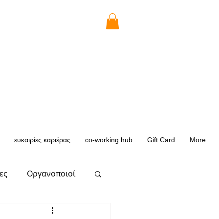
ευκαιρίες καριέρας
co-working hub
Gift Card
More
ες
Οργανοποιοί