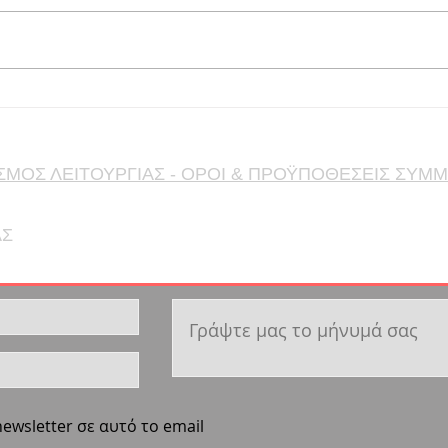
κατασκευής επίπλων κουζίνας
εμπο
και διαφόρων δημιουργικών
χρόν
κατασκευών design
έδρα
εξοπλισμένο με υπερσύγχρονα
Φάλη
μηχανήματα. Αναζητούμε
/ τρι
άτομα για πλήρη απασχόληση
ικαν
και περαιτέρω εκμάθηση από
αμπα
ΣΜΟΣ ΛΕΙΤΟΥΡΓΙΑΣ - ΟΡΟΙ & ΠΡΟΫΠΟΘΕΣΕΙΣ ΣΥΜ
ΑΣ
ewsletter σε αυτό το email