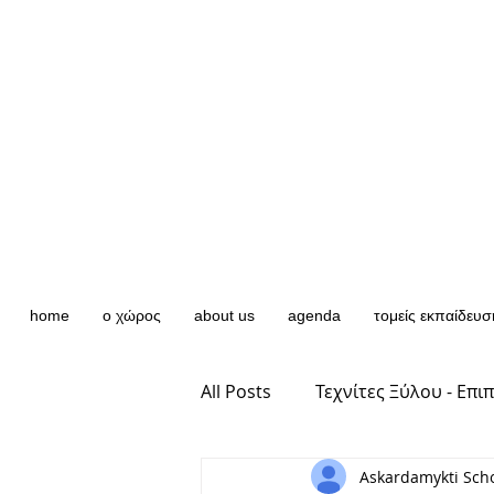
home
ο χώρος
about us
agenda
τομείς εκπαίδευσ
All Posts
Τεχνίτες Ξύλου - Επι
Askardamykti Sch
Υφαντική - Μακραμέ - Σχέδιο