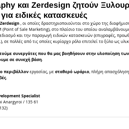
aphy και Ζerdesign ζητούν Ξυλουρ
για ειδικές κατασκευές
ική
Δράσεις & Συνεργασίες
Εκθέσεις
Διεθνείς
Zerdesign 
, οι οποίες δραστηριοποιούνται στο χώρο της διαφήμιση
 (Point of Sale Marketing), στο πλαίσιο του οποίου αναλαμβάνουμ
εδιασμό και την παραγωγή ειδικών κατασκευών (επιγραφές, προωθη
), σε πολλές από τις οποίες κυρίαρχο ρόλο επιτελεί το ξύλο ως υλικ
ισμός
Διαγωνισμοί
Θέσεις Εργασίας
Μεταξοτ
τούμε συνεργάτες που θα μας βοηθήσουν στην υλοποίηση τω
υμε σε συνεχή βάση
.
το περιβάλλον
 εργασίας, με 
σταθερό ωράριο
, πλήρη απασχόληση
βές
.
velopment Specialist
i Anargyroi / 135 61
132)