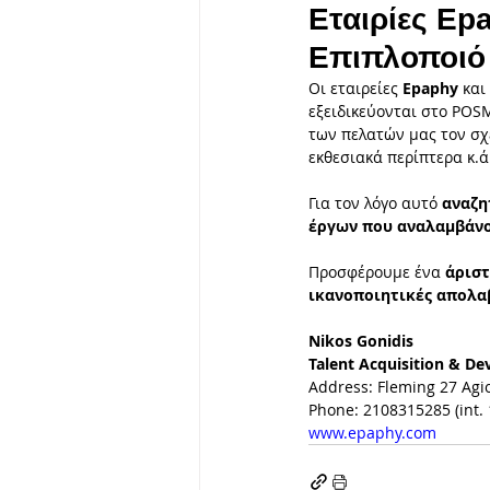
Εταιρίες Ep
Επιπλοποιό 
Σχέδιο Μόδας - Πατρόν - Ραπ
Οι εταιρείες 
Epaphy 
και 
εξειδικεύονται στο POSM
των πελατών μας τον σχ
εκθεσιακά περίπτερα κ.ά.
Κοινωνική Ευθύνη
Πολιτ
Για τον λόγο αυτό 
αναζη
έργων που αναλαμβάνο
Προσφέρουμε ένα 
άρισ
ικανοποιητικές απολα
Nikos Gonidis
Talent Acquisition & De
Address: Fleming 27 Agio
Phone: 2108315285 (int. 
www.epaphy.com