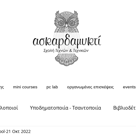
ης
mini courses
pc lab
οργανωμένες επισκέψεις
events
πλοποιοί
Υποδηματοποιία - Τσαντοποιία
Βιβλιοδέτ
ool
21 Οκτ 2022
 Υφάσματ
Κερμαμικά - Γλύπτες - Ζωγράφοι