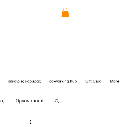
ευκαιρίες καριέρας
co-working hub
Gift Card
More
ες
Οργανοποιοί