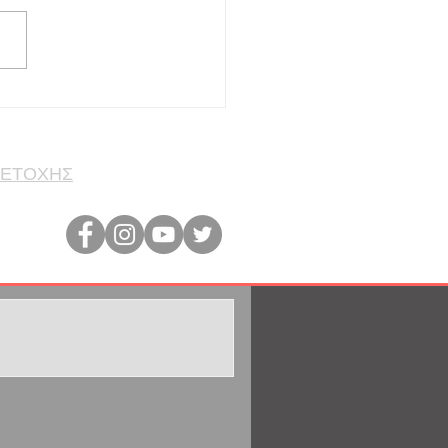
ρίας αμπαζούρ με 54
ια εμπειρίας στον χώρο κι
 στον Πειραιά (Ν.
ρο). Αναζητούμε τεχνήτη
α με σχετική εμπειρία ή
ότητα στην παραγωγή
ζούρ – κα
ΜΕΤΟΧΗΣ