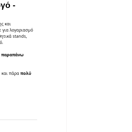
γό -
 Συνεργασίες
ς και 
ε για λογαριασμό 
τικά stands, 
ό.
υπία
ν παραπάνω 
 και πάρα 
πολύ 