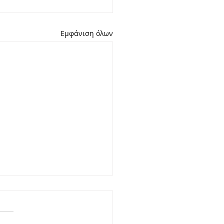
Εμφάνιση όλων
ΤΑΙΡΙΑ STARLIGHT
ΖΗΤΑΕΙ ΠΡΟΣΩΠΙΚΟ
στε εταιρεία παραγωγής κι